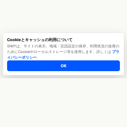
Cookieとキャッシュの利用について
SIMYは、サイトの表示、地域・言語設定の保存、利用状況の改善の
ためにCookieやローカルストレージ等を使用します。詳しくは
プラ
イバシーポリシー
.
OK
人が足りない。
仕事は増える。SIMYが動く。
Twinは、特定の人に積まれる管理業務を、会議
後の担当整理、フォロー、報告、資料作成まで
先に進め、最後の判断だけを人に戻します。