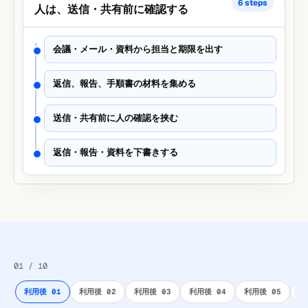
6 steps
人は、送信・共有前に確認する
会議・メール・資料から担当と期限を出す
返信、報告、手順書の材料を集める
送信・共有前に人の確認を挟む
返信・報告・資料を下書きする
01 / 10
利用後 01
利用後 02
利用後 03
利用後 04
利用後 05
利