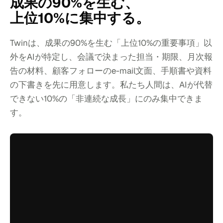
成果の90%を生む、
上位10%に集中する。
Twinは、成果の90%を生む「上位10%の重要事項」以
外をAIが特定し、会議で決まった担当・期限、月次報
告の材料、顧客フォローのe-mail文面、手順書や資料
の下書きを先に用意します。私たち人間は、AIが代替
できない10%の「非連続な成長」にのみ集中できま
す。