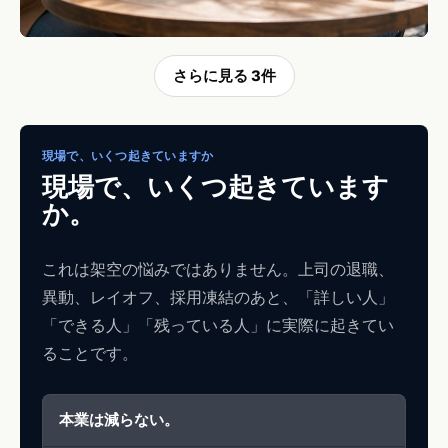
03
さらに見る 3件
顧客・緊急対応
e-mailによるクレーム対応、緊急案件、顧客からの直接連
現場で、いくつ起きていますか
絡を、返信案まで進めます。
現場で、いくつ起きています
か。
これは架空の悩みではありません。上司の退職、
異動、レイオフ、採用凍結のあと、「詳しい人」
「できる人」「残っている人」に実際に起きてい
ることです。
本業は減らない。