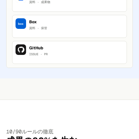
資料 · 成果物
Box
box
資料 · 保管
GitHub
ISSUE · PR
10/90ルールの徹底