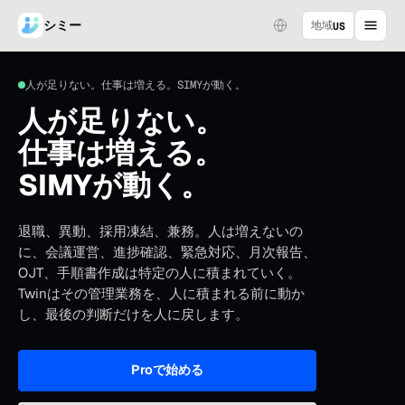
シミー
地域
US
人が足りない。仕事は増える。SIMYが動く。
人が足りない。
仕事は増える。
SIMYが動く。
退職、異動、採用凍結、兼務。人は増えないの
に、会議運営、進捗確認、緊急対応、月次報告、
OJT、手順書作成は特定の人に積まれていく。
Twinはその管理業務を、人に積まれる前に動か
し、最後の判断だけを人に戻します。
Proで始める