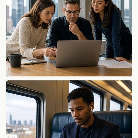
01
会議運営・進捗確認
週次ミーティング、部門取りまとめ、チーム進捗確認、部
下/同僚への指示を止めません。