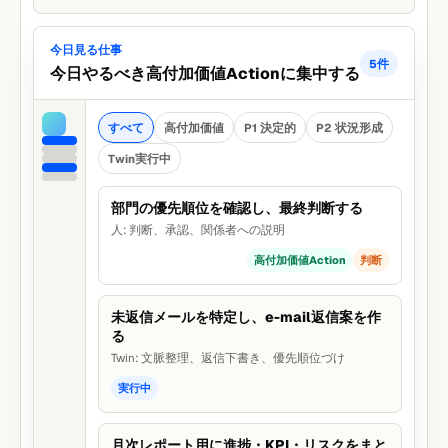
今日見る仕事
5件
今日やるべき高付加価値Actionに集中する
すべて
高付加価値
P1 決定的
P2 状況形成
Twin実行中
部門の優先順位を確認し、最終判断する
人: 判断、承認、関係者への説明
高付加価値Action
判断
未返信メールを特定し、e-mail返信案を作
る
Twin: 文脈整理、返信下書き、優先順位づけ
実行中
月次レポート用に進捗・KPI・リスクをまと